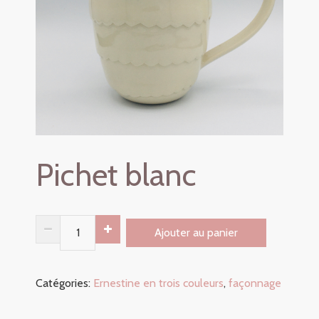
Pichet blanc
Pichet
Ajouter au panier
blanc
quantity
Catégories:
Ernestine en trois couleurs
,
façonnage