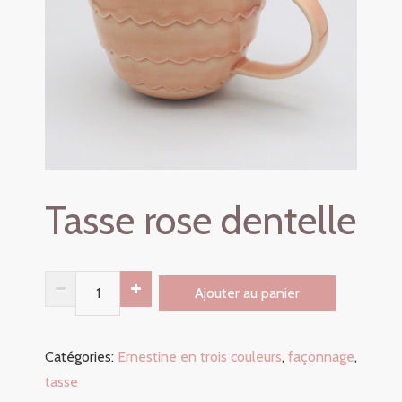
Tasse rose dentelle
Tasse
Ajouter au panier
rose
dentelle
Catégories:
Ernestine en trois couleurs
,
façonnage
,
quantity
tasse